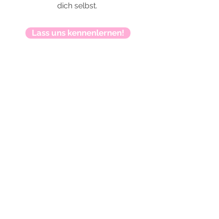
dich selbst.
Lass uns kennenlernen!
"Der wichtigste Schlüssel zum
Erfolg ist, in sich selbst zu
investieren."
(Tony Robbins
)