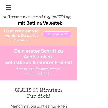
welcoming, receiving, enJOYing
mit Bettina Valentek
Du musst niemand
Bin bereit!
werden. Du darfst
DU sein.
Dein erster Schritt zu
Achtsamkeit,
Selbstliebe & innerer Freiheit
Warum ein Kennenlernen
sinnvoll ist.
GRATIS 20 Minuten.
Für dich!
Manchmal braucht es nur einen